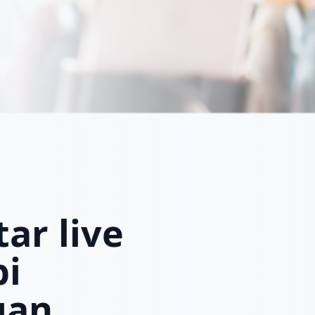
ar live
pi
gan