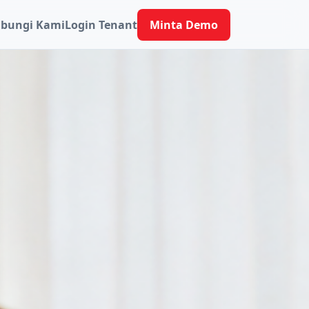
bungi Kami
Login Tenant
Minta Demo