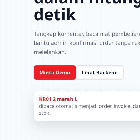
detik
Tangkap komentar, baca niat pembelian
bantu admin konfirmasi order tanpa re
melelahkan.
Minta Demo
Lihat Backend
KR01 2 merah L
dibaca otomatis menjadi order, invoice, 
stok.